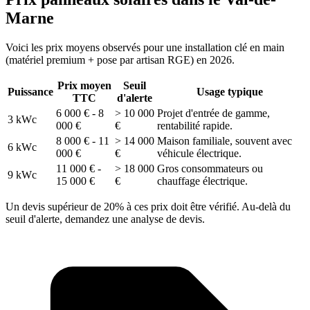
Marne
Voici les prix moyens observés pour une installation clé en main
(matériel premium + pose par artisan RGE) en 2026.
Prix moyen
Seuil
Puissance
Usage typique
TTC
d'alerte
6 000 € - 8
> 10 000
Projet d'entrée de gamme,
3 kWc
000 €
€
rentabilité rapide.
8 000 € - 11
> 14 000
Maison familiale, souvent avec
6 kWc
000 €
€
véhicule électrique.
11 000 € -
> 18 000
Gros consommateurs ou
9 kWc
15 000 €
€
chauffage électrique.
Un devis supérieur de 20% à ces prix doit être vérifié. Au-delà du
seuil d'alerte, demandez une analyse de devis.