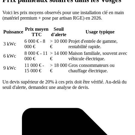
Voici les prix moyens observés pour une installation clé en main
(matériel premium + pose par artisan RGE) en 2026.
Prix moyen
Seuil
Puissance
Usage typique
TTC
d'alerte
6 000 € - 8
> 10 000
Projet d'entrée de gamme,
3 kWc
000 €
€
rentabilité rapide.
8 000 € - 11
> 14 000
Maison familiale, souvent avec
6 kWc
000 €
€
véhicule électrique.
11 000 € -
> 18 000
Gros consommateurs ou
9 kWc
15 000 €
€
chauffage électrique.
Un devis supérieur de 20% à ces prix doit être vérifié. Au-delà du
seuil d'alerte, demandez une analyse de devis.