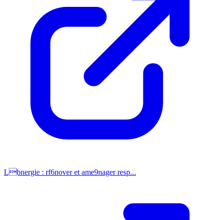
Lbnergie : rf6nover et ame9nager resp...