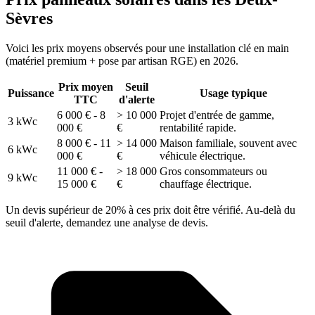
Sèvres
Voici les prix moyens observés pour une installation clé en main
(matériel premium + pose par artisan RGE) en 2026.
Prix moyen
Seuil
Puissance
Usage typique
TTC
d'alerte
6 000 € - 8
> 10 000
Projet d'entrée de gamme,
3 kWc
000 €
€
rentabilité rapide.
8 000 € - 11
> 14 000
Maison familiale, souvent avec
6 kWc
000 €
€
véhicule électrique.
11 000 € -
> 18 000
Gros consommateurs ou
9 kWc
15 000 €
€
chauffage électrique.
Un devis supérieur de 20% à ces prix doit être vérifié. Au-delà du
seuil d'alerte, demandez une analyse de devis.