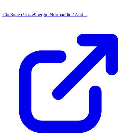
Che8que e9co-e9nergie Normandie / Aud...