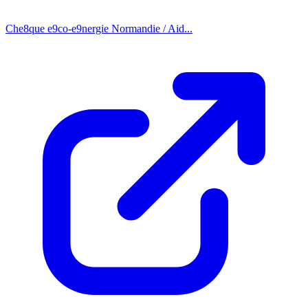
Che8que e9co-e9nergie Normandie / Aid...