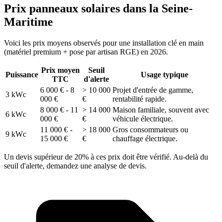
Prix panneaux solaires dans la Seine-
Maritime
Voici les prix moyens observés pour une installation clé en main
(matériel premium + pose par artisan RGE) en 2026.
Prix moyen
Seuil
Puissance
Usage typique
TTC
d'alerte
6 000 € - 8
> 10 000
Projet d'entrée de gamme,
3 kWc
000 €
€
rentabilité rapide.
8 000 € - 11
> 14 000
Maison familiale, souvent avec
6 kWc
000 €
€
véhicule électrique.
11 000 € -
> 18 000
Gros consommateurs ou
9 kWc
15 000 €
€
chauffage électrique.
Un devis supérieur de 20% à ces prix doit être vérifié. Au-delà du
seuil d'alerte, demandez une analyse de devis.