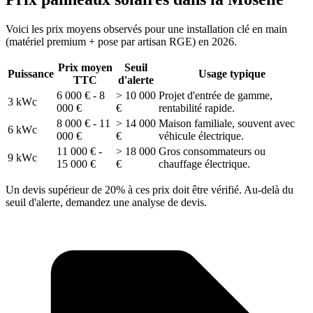
Voici les prix moyens observés pour une installation clé en main
(matériel premium + pose par artisan RGE) en 2026.
Prix moyen
Seuil
Puissance
Usage typique
TTC
d'alerte
6 000 € - 8
> 10 000
Projet d'entrée de gamme,
3 kWc
000 €
€
rentabilité rapide.
8 000 € - 11
> 14 000
Maison familiale, souvent avec
6 kWc
000 €
€
véhicule électrique.
11 000 € -
> 18 000
Gros consommateurs ou
9 kWc
15 000 €
€
chauffage électrique.
Un devis supérieur de 20% à ces prix doit être vérifié. Au-delà du
seuil d'alerte, demandez une analyse de devis.