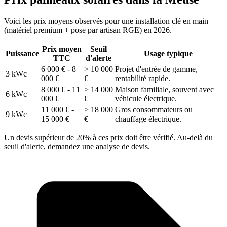
Voici les prix moyens observés pour une installation clé en main
(matériel premium + pose par artisan RGE) en 2026.
Prix moyen
Seuil
Puissance
Usage typique
TTC
d'alerte
6 000 € - 8
> 10 000
Projet d'entrée de gamme,
3 kWc
000 €
€
rentabilité rapide.
8 000 € - 11
> 14 000
Maison familiale, souvent avec
6 kWc
000 €
€
véhicule électrique.
11 000 € -
> 18 000
Gros consommateurs ou
9 kWc
15 000 €
€
chauffage électrique.
Un devis supérieur de 20% à ces prix doit être vérifié. Au-delà du
seuil d'alerte, demandez une analyse de devis.