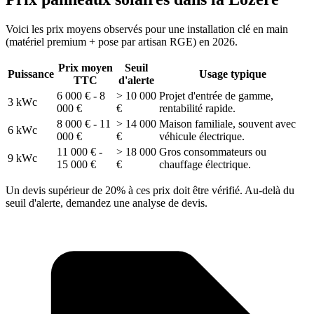
Voici les prix moyens observés pour une installation clé en main
(matériel premium + pose par artisan RGE) en 2026.
Prix moyen
Seuil
Puissance
Usage typique
TTC
d'alerte
6 000 € - 8
> 10 000
Projet d'entrée de gamme,
3 kWc
000 €
€
rentabilité rapide.
8 000 € - 11
> 14 000
Maison familiale, souvent avec
6 kWc
000 €
€
véhicule électrique.
11 000 € -
> 18 000
Gros consommateurs ou
9 kWc
15 000 €
€
chauffage électrique.
Un devis supérieur de 20% à ces prix doit être vérifié. Au-delà du
seuil d'alerte, demandez une analyse de devis.