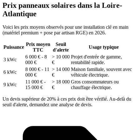
Prix panneaux solaires dans la Loire-
Atlantique
Voici les prix moyens observés pour une installation clé en main
(matériel premium + pose par artisan RGE) en 2026.
Prix moyen
Seuil
Puissance
Usage typique
TTC
d'alerte
6 000 € - 8
> 10 000
Projet d'entrée de gamme,
3 kWc
000 €
€
rentabilité rapide.
8 000 € - 11
> 14 000
Maison familiale, souvent avec
6 kWc
000 €
€
véhicule électrique.
11 000 € -
> 18 000
Gros consommateurs ou
9 kWc
15 000 €
€
chauffage électrique.
Un devis supérieur de 20% à ces prix doit être vérifié. Au-delà du
seuil d'alerte, demandez une analyse de devis.