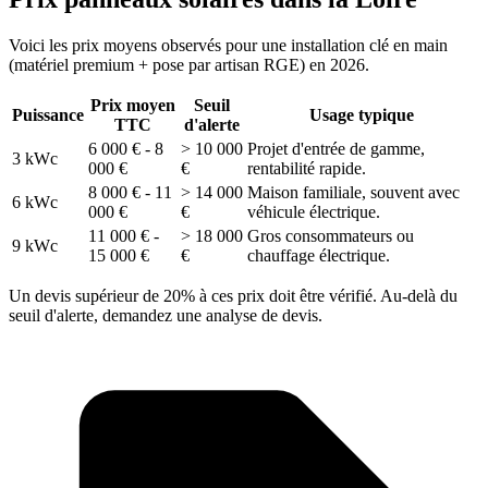
Voici les prix moyens observés pour une installation clé en main
(matériel premium + pose par artisan RGE) en 2026.
Prix moyen
Seuil
Puissance
Usage typique
TTC
d'alerte
6 000 € - 8
> 10 000
Projet d'entrée de gamme,
3 kWc
000 €
€
rentabilité rapide.
8 000 € - 11
> 14 000
Maison familiale, souvent avec
6 kWc
000 €
€
véhicule électrique.
11 000 € -
> 18 000
Gros consommateurs ou
9 kWc
15 000 €
€
chauffage électrique.
Un devis supérieur de 20% à ces prix doit être vérifié. Au-delà du
seuil d'alerte, demandez une analyse de devis.