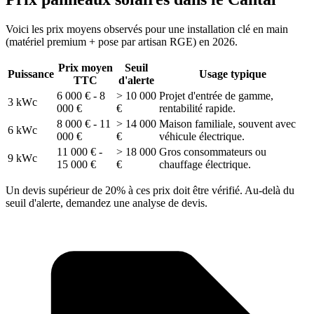
Voici les prix moyens observés pour une installation clé en main
(matériel premium + pose par artisan RGE) en 2026.
Prix moyen
Seuil
Puissance
Usage typique
TTC
d'alerte
6 000 € - 8
> 10 000
Projet d'entrée de gamme,
3 kWc
000 €
€
rentabilité rapide.
8 000 € - 11
> 14 000
Maison familiale, souvent avec
6 kWc
000 €
€
véhicule électrique.
11 000 € -
> 18 000
Gros consommateurs ou
9 kWc
15 000 €
€
chauffage électrique.
Un devis supérieur de 20% à ces prix doit être vérifié. Au-delà du
seuil d'alerte, demandez une analyse de devis.