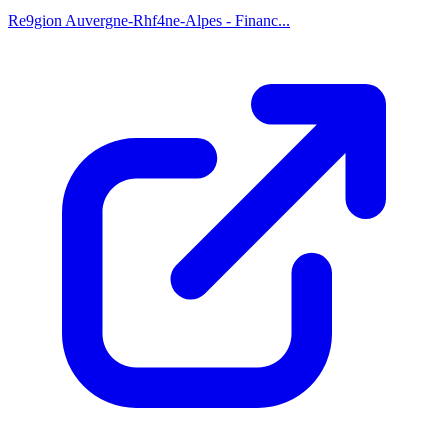
Re9gion Auvergne-Rhf4ne-Alpes - Financ...