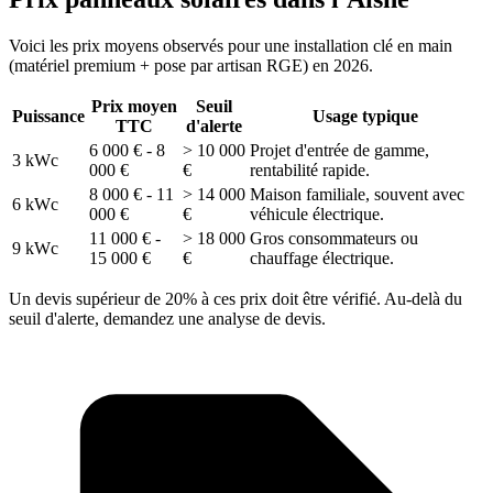
Voici les prix moyens observés pour une installation clé en main
(matériel premium + pose par artisan RGE) en 2026.
Prix moyen
Seuil
Puissance
Usage typique
TTC
d'alerte
6 000 € - 8
> 10 000
Projet d'entrée de gamme,
3 kWc
000 €
€
rentabilité rapide.
8 000 € - 11
> 14 000
Maison familiale, souvent avec
6 kWc
000 €
€
véhicule électrique.
11 000 € -
> 18 000
Gros consommateurs ou
9 kWc
15 000 €
€
chauffage électrique.
Un devis supérieur de 20% à ces prix doit être vérifié. Au-delà du
seuil d'alerte, demandez une analyse de devis.