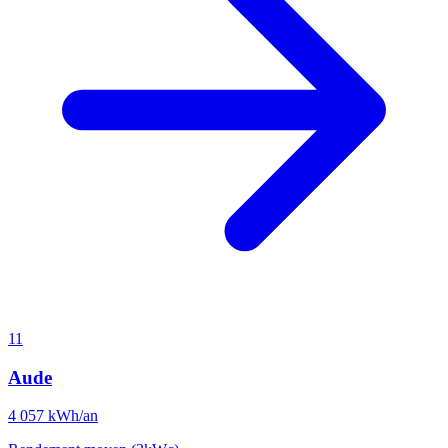
11
Aude
4 057
kWh/an