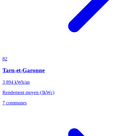
82
Tarn-et-Garonne
3 894
kWh/an
Rendement moyen (3kWc)
7 communes