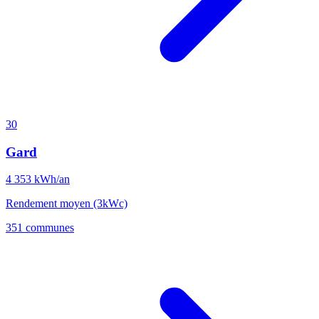
30
Gard
4 353
kWh/an
Rendement moyen (3kWc)
351 communes