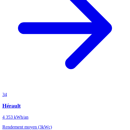
34
Hérault
4 353
kWh/an
Rendement moyen (3kWc)