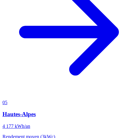
05
Hautes-Alpes
4 177
kWh/an
Rendement moyen (3kWc)